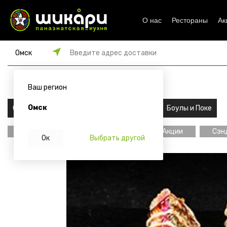
О нас
Рестораны
Ак
Омск
Введите адрес доставки
от 45 мин
от 1000 ₽
119
₽
Ваш регион
Омск
Сеты
Роллы
Супы и хлеб
Боулы и Поке
Главная
Подарки для Акции
Сэнд
Ок
Выбрать другой