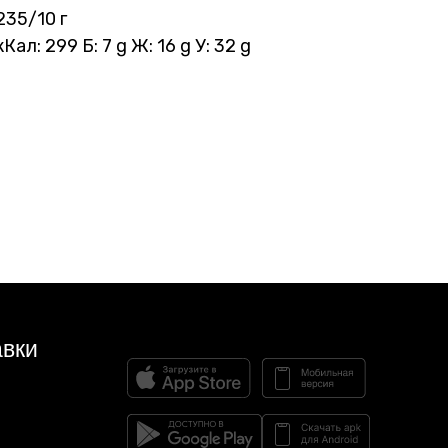
235/10 г
кКал: 299 Б: 7 g Ж: 16 g У: 32 g
авки