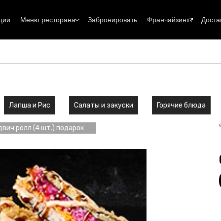
ции
Меню ресторана
Забронировать
Франчайзинг
Доста
Лапша и Рис
Салаты и закуски
Горячие блюда
вич ролл (4 шт.) подарок