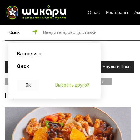
О нас
Рестораны
Ак
Омск
Введите адрес доставки
от 45 мин
от 1000 ₽
119
₽
Ваш регион
Омск
Сеты
Роллы
Супы и хлеб
Боулы и Поке
Главная
Горячие блюда
Ок
Выбрать другой
Горячие блюда в Омске