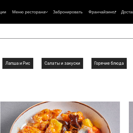
ции
Меню ресторана
Забронировать
Франчайзинг
Доста
Лапша и Рис
Салаты и закуски
Горячие блюда