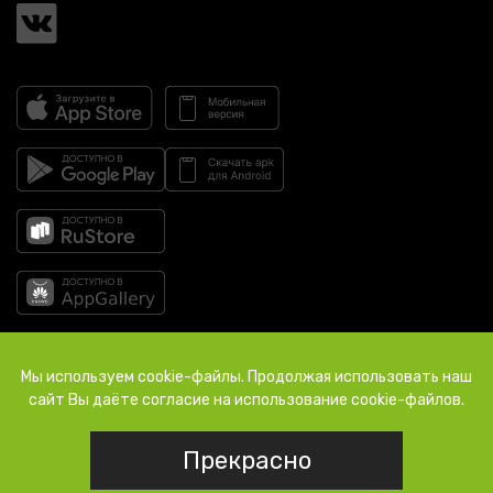
© 2026 Росинтер Ресторантс «Шикари», Россия, г. Омск, тел.: +7 (381)
Мы используем cookie-файлы. Продолжая использовать наш
925‐000
сайт Вы даёте согласие на использование cookie-файлов.
Прекрасно
499 ₽
Добавить в корзину